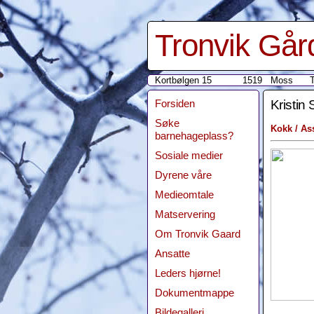
Tronvik Gå
Kortbølgen 15
1519 Moss
Forsiden
Kristin
Søke
Kokk / Ass
barnehageplass?
Sosiale medier
Dyrene våre
Medieomtale
Matservering
Om Tronvik Gaard
Ansatte
Leders hjørne!
Dokumentmappe
Bildegalleri