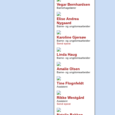
Vegar Bernhardsen
Barnehagelærer
Elise Andrea
Nygaard
Barne- og ungdomsarbeider
Karoline Gjersøe
Barne- og ungdomsarbeider
Send epost
Linda Haug
Barne- og ungdomsarbeider
Amalie Olsen
Barne- og ungdomsarbeider
Tine Flognfeldt
Assistent
Rikke Westgård
Assistent
Send epost
Natalie Bakken