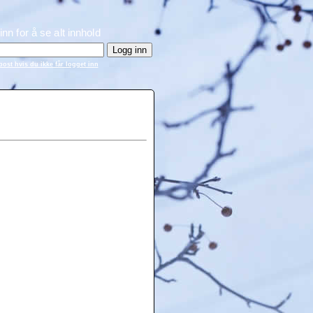
inn for å se alt innhold
ost hvis du ikke får logget inn