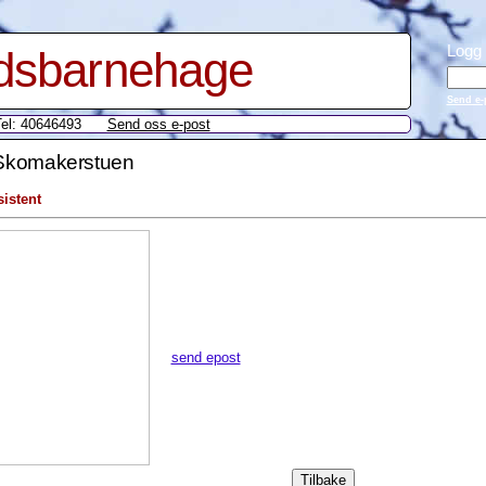
Logg 
rdsbarnehage
Send e-p
Tel: 40646493
Send oss e-post
 Skomakerstuen
istent
send epost