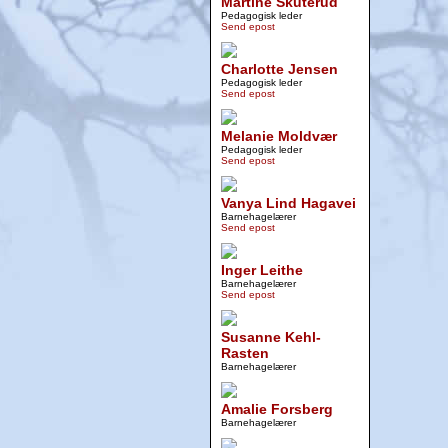
Martine Skuterud
Pedagogisk leder
Send epost
Charlotte Jensen
Pedagogisk leder
Send epost
Melanie Moldvær
Pedagogisk leder
Send epost
Vanya Lind Hagavei
Barnehagelærer
Send epost
Inger Leithe
Barnehagelærer
Send epost
Susanne Kehl-
Rasten
Barnehagelærer
Amalie Forsberg
Barnehagelærer