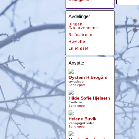
Avdelinger
Bingen
/Naturvennene
Småspirene
Høyloftet
Lillefjøset
Ansatte
Øystein H Brogård
styrer/leder
Send epost
Hilde Sofie Hjelseth
Eier/leder
Send epost
Helene Buvik
Pedagogisk leder
Send epost